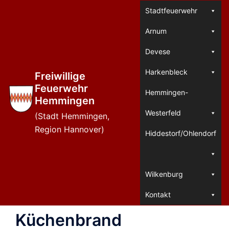
Zum
Stadtfeuerwehr
Inhalt
Arnum
springen
Devese
Harkenbleck
Freiwillige
Feuerwehr
Hemmingen-
Hemmingen
Westerfeld
(Stadt Hemmingen,
Region Hannover)
Hiddestorf/Ohlendorf
Wilkenburg
Kontakt
Küchenbrand