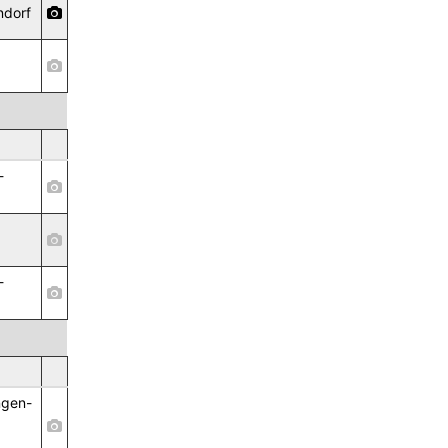
ndorf
-
-
ngen-
,