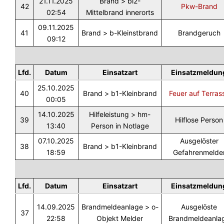
21.11.2025
Brand > bi2-
42
Pkw-Brand
02:54
Mittelbrand innerorts
09.11.2025
41
Brand > b-Kleinstbrand
Brandgeruch
09:12
Lfd.
Datum
Einsatzart
Einsatzmeldun
25.10.2025
40
Brand > b1-Kleinbrand
Feuer auf Terras
00:05
14.10.2025
Hilfeleistung > hm-
39
Hilflose Person
13:40
Person in Notlage
07.10.2025
Ausgelöster
38
Brand > b1-Kleinbrand
18:59
Gefahrenmelde
Lfd.
Datum
Einsatzart
Einsatzmeldun
14.09.2025
Brandmeldeanlage > o-
Ausgelöste
37
22:58
Objekt Melder
Brandmeldeanla