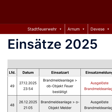
Zum
Inhalt
springen
Stadtfeuerwehr
Arnum
Devese
Einsätze 2025
Lfd.
Datum
Einsatzart
Einsatzmeldun
Brandmeldeanlage >
27.12.2025
Ausgelöste
49
ob-Objekt Feuer
23:54
Brandmeldeanla
bestätigt
26.12.2025
Brandmeldeanlage > o-
Ausgelöste
48
21:05
Objekt Melder
Brandmeldeanla