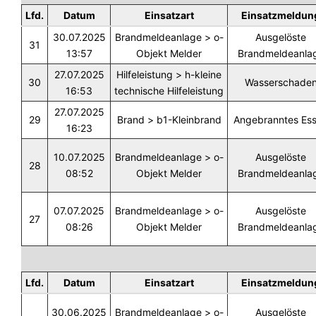
Lfd.
Datum
Einsatzart
Einsatzmeldun
30.07.2025
Brandmeldeanlage > o-
Ausgelöste
31
13:57
Objekt Melder
Brandmeldeanla
27.07.2025
Hilfeleistung > h-kleine
30
Wasserschade
16:53
technische Hilfeleistung
27.07.2025
29
Brand > b1-Kleinbrand
Angebranntes Es
16:23
10.07.2025
Brandmeldeanlage > o-
Ausgelöste
28
08:52
Objekt Melder
Brandmeldeanla
07.07.2025
Brandmeldeanlage > o-
Ausgelöste
27
08:26
Objekt Melder
Brandmeldeanla
Lfd.
Datum
Einsatzart
Einsatzmeldun
30.06.2025
Brandmeldeanlage > o-
Ausgelöste