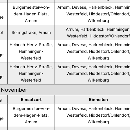
Bürgermeister-von-
Arnum, Devese, Harkenbleck, Hemmi
dem-Hagen-Platz,
Westerfeld, Hiddestorf/Ohlendorf
ge
Arnum
Wilkenburg
Arnum, Harkenbleck, Hemmingen
pt
Sollingstraße, Arnum
Westerfeld, Hiddestorf/Ohlendorf
Heinrich-Hertz-Straße,
Arnum, Devese, Harkenbleck, Hemmi
Hemmingen-
Westerfeld, Hiddestorf/Ohlendorf
ge
Westerfeld
Wilkenburg
Heinrich-Hertz-Straße,
Arnum, Devese, Harkenbleck, Hemmi
Hemmingen-
Westerfeld, Hiddestorf/Ohlendorf
ge
Westerfeld
Wilkenburg
November
g
Einsatzort
Einheiten
Bürgermeister-von-
Arnum, Devese, Harkenbleck, Hemmi
dem-Hagen-Platz,
Westerfeld, Hiddestorf/Ohlendorf
ge
Arnum
Wilkenburg