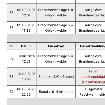
09.09.2025
Brandmeldeanlage > o-
Ausgelöste
36
12:01
Objekt Melder
Brandmeldeanla
09.09.2025
Brandmeldeanlage > o-
Ausgelöste
35
11:39
Objekt Melder
Brandmeldeanla
Lfd.
Datum
Einsatzart
Einsatzmeldun
31.08.2025
Brandmeldeanlage > o-
Ausgelöste
34
12:21
Objekt Melder
Brandmeldeanla
Feuer
28.08.2025
33
Brand > b3-Großbrand
Industriegebäu
16:37
(Einsatzübung)
08.08.2025
Ausgelöster
32
Brand > b1-Kleinbrand
22:56
Rauchwarnmeld