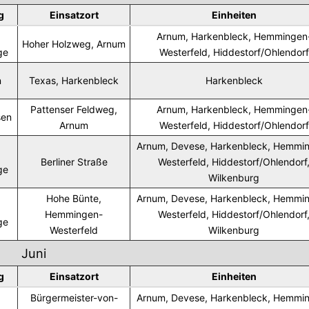
g
Einsatzort
Einheiten
Arnum, Harkenbleck, Hemmingen
Hoher Holzweg, Arnum
ge
Westerfeld, Hiddestorf/Ohlendorf
n
Texas, Harkenbleck
Harkenbleck
Pattenser Feldweg,
Arnum, Harkenbleck, Hemmingen
sen
Arnum
Westerfeld, Hiddestorf/Ohlendorf
Arnum, Devese, Harkenbleck, Hemmi
Berliner Straße
Westerfeld, Hiddestorf/Ohlendorf
ge
Wilkenburg
Hohe Bünte,
Arnum, Devese, Harkenbleck, Hemmi
Hemmingen-
Westerfeld, Hiddestorf/Ohlendorf
ge
Westerfeld
Wilkenburg
Juni
g
Einsatzort
Einheiten
Bürgermeister-von-
Arnum, Devese, Harkenbleck, Hemmi