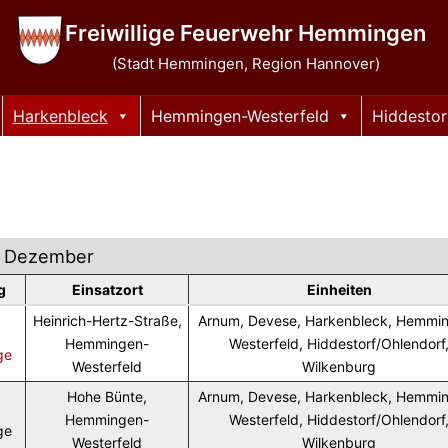
Freiwillige Feuerwehr Hemmingen
(Stadt Hemmingen, Region Hannover)
Harkenbleck
Hemmingen-Westerfeld
Hiddestor
Dezember
g
Einsatzort
Einheiten
Heinrich-Hertz-Straße,
Arnum, Devese, Harkenbleck, Hemmi
Hemmingen-
Westerfeld, Hiddestorf/Ohlendorf
ge
Westerfeld
Wilkenburg
Hohe Bünte,
Arnum, Devese, Harkenbleck, Hemmi
Hemmingen-
Westerfeld, Hiddestorf/Ohlendorf
ge
Westerfeld
Wilkenburg