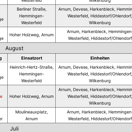
Westerfeld
Wilkenburg
Berliner Straße,
Arnum, Devese, Harkenbleck, Hemmi
Hemmingen-
Westerfeld, Hiddestorf/Ohlendorf
ge
Westerfeld
Wilkenburg
Arnum, Harkenbleck, Hemmingen
Hoher Holzweg, Arnum
ge
Westerfeld, Hiddestorf/Ohlendorf
August
g
Einsatzort
Einheiten
Heinrich-Hertz-Straße,
Arnum, Devese, Harkenbleck, Hemmi
Hemmingen-
Westerfeld, Hiddestorf/Ohlendorf
ge
Westerfeld
Wilkenburg
Arnum, Devese, Harkenbleck, Hemmi
de
Hoher Holzweg, Arnum
Westerfeld, Hiddestorf/Ohlendorf
Wilkenburg
Moulineauxplatz,
Arnum, Harkenbleck, Hemmingen
er
Arnum
Westerfeld, Hiddestorf/Ohlendorf
Juli