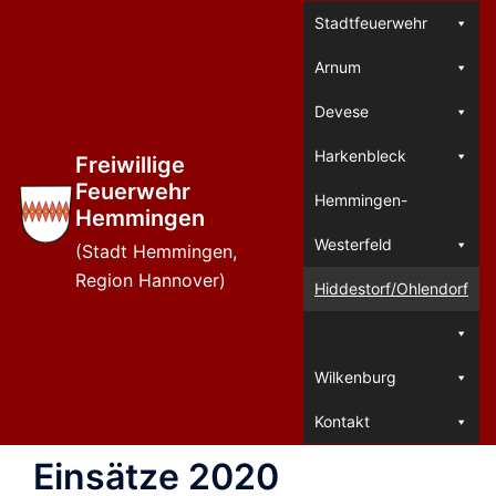
Zum
Stadtfeuerwehr
Inhalt
Arnum
springen
Devese
Harkenbleck
Freiwillige
Feuerwehr
Hemmingen-
Hemmingen
Westerfeld
(Stadt Hemmingen,
Region Hannover)
Hiddestorf/Ohlendorf
Wilkenburg
Kontakt
Einsätze 2020