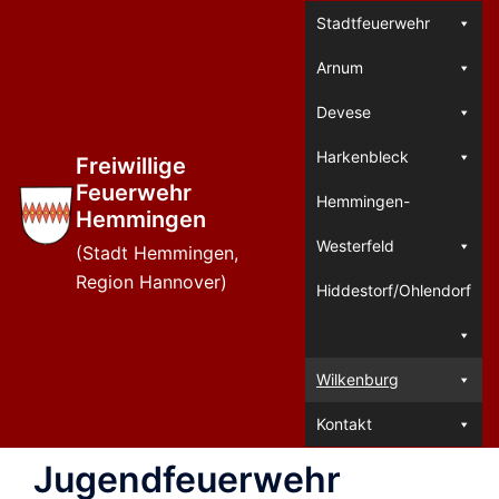
Zum
Stadtfeuerwehr
Inhalt
Arnum
springen
Devese
Harkenbleck
Freiwillige
Feuerwehr
Hemmingen-
Hemmingen
Westerfeld
(Stadt Hemmingen,
Region Hannover)
Hiddestorf/Ohlendorf
Wilkenburg
Kontakt
Jugendfeuerwehr