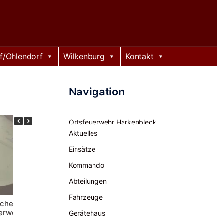
f/Ohlendorf
Wilkenburg
Kontakt
Navigation
Ortsfeuerwehr Harkenbleck
Aktuelles
Einsätze
Kommando
Abteilungen
Fahrzeuge
icher Montag für die
Stadtfeuerwehr Hemmingen am
K
uerwehr Hemmingen
1. Mai doppelt gefordert
Gerätehaus