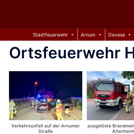
Zum
Inhalt
springen
Stadtfeuerwehr
Arnum
Devese
Ortsfeuerwehr 
Verkehrsunfall auf der Arnumer
ausgelöste Brandmel
Straße
Altenhei