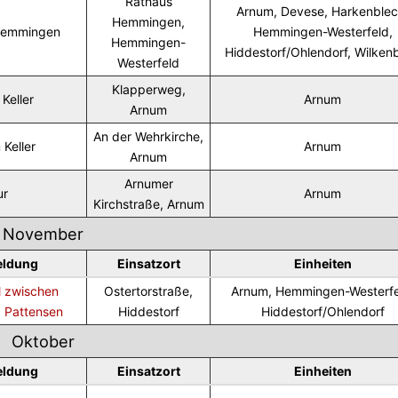
Rathaus
Arnum, Devese, Harkenblec
Hemmingen,
Hemmingen
Hemmingen-Westerfeld,
Hemmingen-
Hiddestorf/Ohlendorf, Wilken
Westerfeld
Klapperweg,
Keller
Arnum
Arnum
An der Wehrkirche,
 Keller
Arnum
Arnum
Arnumer
ur
Arnum
Kirchstraße, Arnum
November
eldung
Einsatzort
Einheiten
l zwischen
Ostertorstraße,
Arnum, Hemmingen-Westerfe
d Pattensen
Hiddestorf
Hiddestorf/Ohlendorf
Oktober
eldung
Einsatzort
Einheiten