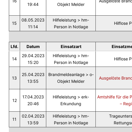
16
Ausgelöste Bran
19:44
Objekt Melder
08.05.2023
Hilfeleistung > hm-
15
Hilflose 
11:14
Person in Notlage
Lfd.
Datum
Einsatzart
Einsatzm
29.04.2023
Hilfeleistung > hm-
14
Hilflose 
15:20
Person in Notlage
25.04.2023
Brandmeldeanlage > o-
13
Ausgelöste Bran
13:55
Objekt Melder
17.04.2023
Hilfeleistung > erk-
Amtshilfe für die 
12
20:46
Erkundung
– Reg
02.04.2023
Hilfeleistung > hm-
Trageunter
11
13:59
Person in Notlage
Rettungs