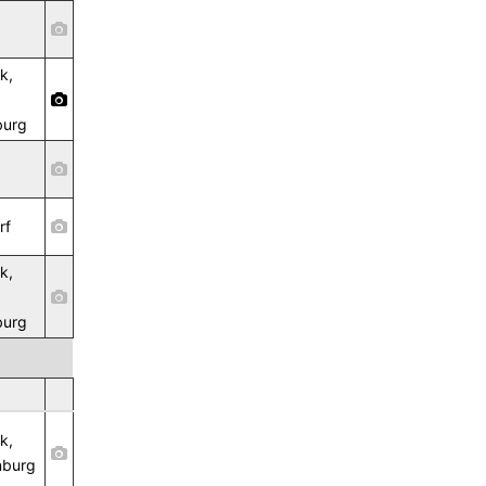
k,
burg
rf
k,
burg
k,
nburg