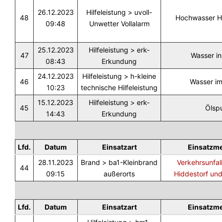
26.12.2023
Hilfeleistung > uvoll-
48
Hochwasser 
09:48
Unwetter Vollalarm
25.12.2023
Hilfeleistung > erk-
47
Wasser in 
08:43
Erkundung
24.12.2023
Hilfeleistung > h-kleine
46
Wasser im
10:23
technische Hilfeleistung
15.12.2023
Hilfeleistung > erk-
45
Ölsp
14:43
Erkundung
Lfd.
Datum
Einsatzart
Einsatzm
28.11.2023
Brand > ba1-Kleinbrand
Verkehrsunfal
44
09:15
außerorts
Hiddestorf un
Lfd.
Datum
Einsatzart
Einsatzm