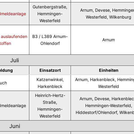
Gutenbergstraße,
Arnum, Devese, Hemminge
dmeldeanlage
Hemmingen-
Westerfeld, Wilkenburg
Westerfeld
t auslaufenden
B3 / L389 Arnum-
Arnum
toffen
Ohlendorf
Juli
eldung
Einsatzort
Einheiten
Katzenwinkel,
Arnum, Harkenbleck, Hemmin
uch
Harkenbleck
Westerfeld
Heinrich-Hertz-
Arnum, Devese, Harkenblec
Straße,
dmeldeanlage
Hemmingen-Westerfeld,
Hemmingen-
Hiddestorf/Ohlendorf, Wilken
Westerfeld
Juni