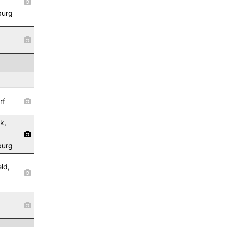
burg
rf
k,
burg
ld,