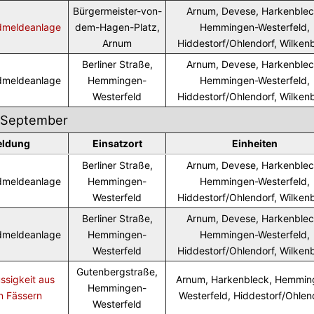
Bürgermeister-von-
Arnum, Devese, Harkenblec
dmeldeanlage
dem-Hagen-Platz,
Hemmingen-Westerfeld,
Arnum
Hiddestorf/Ohlendorf, Wilken
Berliner Straße,
Arnum, Devese, Harkenblec
dmeldeanlage
Hemmingen-
Hemmingen-Westerfeld,
Westerfeld
Hiddestorf/Ohlendorf, Wilken
September
eldung
Einsatzort
Einheiten
Berliner Straße,
Arnum, Devese, Harkenblec
dmeldeanlage
Hemmingen-
Hemmingen-Westerfeld,
Westerfeld
Hiddestorf/Ohlendorf, Wilken
Berliner Straße,
Arnum, Devese, Harkenblec
dmeldeanlage
Hemmingen-
Hemmingen-Westerfeld,
Westerfeld
Hiddestorf/Ohlendorf, Wilken
Gutenbergstraße,
ssigkeit aus
Arnum, Harkenbleck, Hemmin
Hemmingen-
n Fässern
Westerfeld, Hiddestorf/Ohlen
Westerfeld