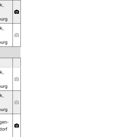
k,
burg
k,
burg
k,
burg
k,
burg
gen-
dorf