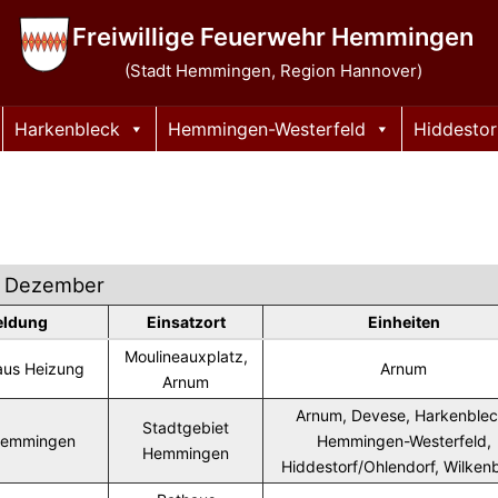
Freiwillige Feuerwehr Hemmingen
(Stadt Hemmingen, Region Hannover)
Harkenbleck
Hemmingen-Westerfeld
Hiddestor
Dezember
eldung
Einsatzort
Einheiten
Moulineauxplatz,
 aus Heizung
Arnum
Arnum
Arnum, Devese, Harkenblec
Stadtgebiet
Hemmingen
Hemmingen-Westerfeld,
Hemmingen
Hiddestorf/Ohlendorf, Wilken