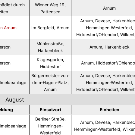
hädigt durch
Wiener Weg 19,
Arnum
iten
Pattensen
Arnum, Devese, Harkenblec
 in Arnum
Im Bergfeld, Arnum
Hemmingen-Westerfeld,
Hiddestorf/Ohlendorf, Wilken
Mühlenstraße,
Person
Arnum, Harkenbleck
Harkenbleck
Klagesgarten,
Person
Arnum, Hiddestorf/Ohlendo
Hiddestorf
Bürgermeister-von-
Arnum, Devese, Harkenblec
dmeldeanlage
dem-Hagen-Platz,
Hemmingen-Westerfeld,
Arnum
Hiddestorf/Ohlendorf, Wilken
August
eldung
Einsatzort
Einheiten
Berliner Straße,
Arnum, Devese, Harkenblec
dmeldeanlage
Hemmingen-
Hemmingen-Westerfeld, Wilke
Westerfeld