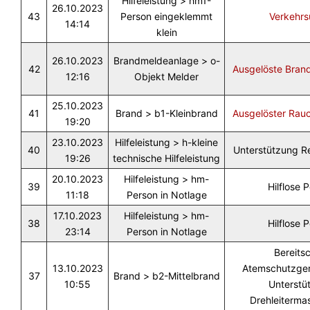
Hilfeleistung > hm1-
26.10.2023
43
Person eingeklemmt
Verkehrs
14:14
klein
26.10.2023
Brandmeldeanlage > o-
42
Ausgelöste Bran
12:16
Objekt Melder
25.10.2023
41
Brand > b1-Kleinbrand
Ausgelöster Rau
19:20
23.10.2023
Hilfeleistung > h-kleine
40
Unterstützung R
19:26
technische Hilfeleistung
20.10.2023
Hilfeleistung > hm-
39
Hilflose 
11:18
Person in Notlage
17.10.2023
Hilfeleistung > hm-
38
Hilflose 
23:14
Person in Notlage
Bereits
13.10.2023
Atemschutzger
37
Brand > b2-Mittelbrand
10:55
Unterstü
Drehleiterma