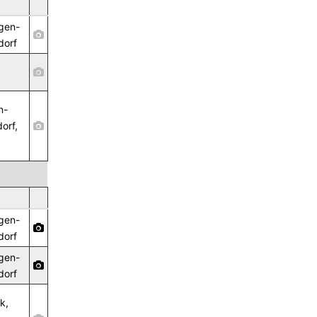
gen-
dorf
n-
orf,
gen-
dorf
gen-
dorf
k,