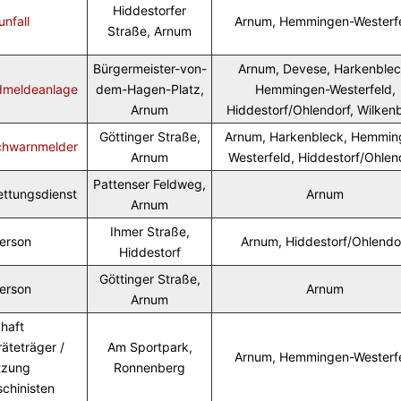
Hiddestorfer
unfall
Arnum, Hemmingen-Westerf
Straße, Arnum
Bürgermeister-von-
Arnum, Devese, Harkenblec
dmeldeanlage
dem-Hagen-Platz,
Hemmingen-Westerfeld,
Arnum
Hiddestorf/Ohlendorf, Wilken
Göttinger Straße,
Arnum, Harkenbleck, Hemmin
chwarnmelder
Arnum
Westerfeld, Hiddestorf/Ohlen
Pattenser Feldweg,
ettungsdienst
Arnum
Arnum
Ihmer Straße,
Person
Arnum, Hiddestorf/Ohlendo
Hiddestorf
Göttinger Straße,
Person
Arnum
Arnum
chaft
äteträger /
Am Sportpark,
Arnum, Hemmingen-Westerf
tzung
Ronnenberg
schinisten