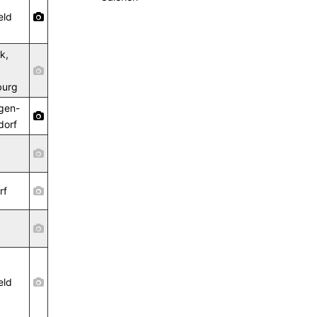
eld
k,
burg
gen-
dorf
rf
eld