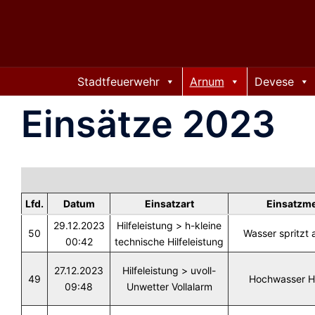
Zum
Inhalt
springen
Stadtfeuerwehr
Arnum
Devese
Einsätze 2023
Lfd.
Datum
Einsatzart
Einsatzm
29.12.2023
Hilfeleistung > h-kleine
50
Wasser spritzt
00:42
technische Hilfeleistung
27.12.2023
Hilfeleistung > uvoll-
49
Hochwasser 
09:48
Unwetter Vollalarm