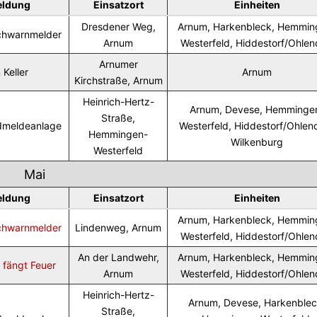
eldung
Einsatzort
Einheiten
Dresdener Weg,
Arnum, Harkenbleck, Hemmin
chwarnmelder
Arnum
Westerfeld, Hiddestorf/Ohlen
Arnumer
 Keller
Arnum
Kirchstraße, Arnum
Heinrich-Hertz-
Arnum, Devese, Hemminge
Straße,
dmeldeanlage
Westerfeld, Hiddestorf/Ohlend
Hemmingen-
Wilkenburg
Westerfeld
Mai
eldung
Einsatzort
Einheiten
Arnum, Harkenbleck, Hemmin
chwarnmelder
Lindenweg, Arnum
Westerfeld, Hiddestorf/Ohlen
An der Landwehr,
Arnum, Harkenbleck, Hemmin
e fängt Feuer
Arnum
Westerfeld, Hiddestorf/Ohlen
Heinrich-Hertz-
Arnum, Devese, Harkenblec
Straße,