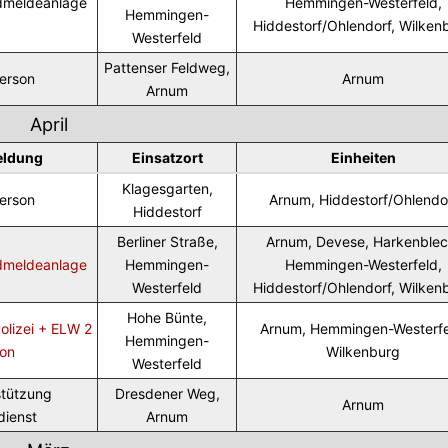
dmeldeanlage
Hemmingen-Westerfeld,
Hemmingen-
Hiddestorf/Ohlendorf, Wilken
Westerfeld
Pattenser Feldweg,
Person
Arnum
Arnum
April
eldung
Einsatzort
Einheiten
Klagesgarten,
Person
Arnum, Hiddestorf/Ohlendo
Hiddestorf
Berliner Straße,
Arnum, Devese, Harkenblec
dmeldeanlage
Hemmingen-
Hemmingen-Westerfeld,
Westerfeld
Hiddestorf/Ohlendorf, Wilken
Hohe Bünte,
Polizei + ELW 2
Arnum, Hemmingen-Westerfe
Hemmingen-
ion
Wilkenburg
Westerfeld
stützung
Dresdener Weg,
Arnum
dienst
Arnum